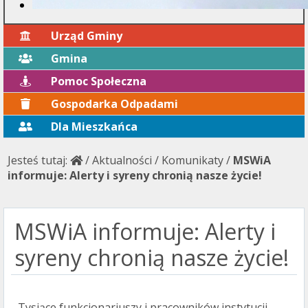
Urząd Gminy
Gmina
Pomoc Społeczna
Gospodarka Odpadami
Dla Mieszkańca
Jesteś tutaj:
/
Aktualności
/
Komunikaty
/
MSWiA
informuje: Alerty i syreny chronią nasze życie!
MSWiA informuje: Alerty i
syreny chronią nasze życie!
Tysiące funkcjonariuszy i pracowników instytucji